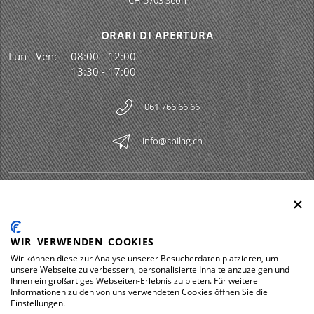
CH-5703 Seon
ORARI DI APERTURA
Lun - Ven:
08:00 - 12:00
13:30 - 17:00
061 766 66 66
info@spilag.ch
SPILAG AG
Togg
LEGAL
Togg
WIR VERWENDEN COOKIES
DOWNLOADS
Wir können diese zur Analyse unserer Besucherdaten platzieren, um
Togg
unsere Webseite zu verbessern, personalisierte Inhalte anzuzeigen und
Ihnen ein großartiges Webseiten-Erlebnis zu bieten. Für weitere
Informationen zu den von uns verwendeten Cookies öffnen Sie die
Einstellungen.
Impressum
Protezione dei dati