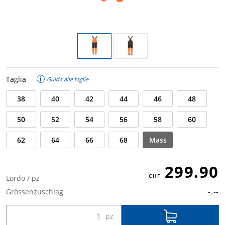
Taglia
Guida alle taglie
38
40
42
44
46
48
50
52
54
56
58
60
62
64
66
68
Mass
299.90
Lordo / pz
Grössenzuschlag
-.--