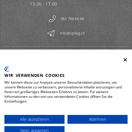
13:30 - 17:00
061 766 66 66
info@spilag.ch
SPILAG AG
Togg
LEGAL
Togg
WIR VERWENDEN COOKIES
DOWNLOADS
Wir können diese zur Analyse unserer Besucherdaten platzieren, um
Togg
unsere Webseite zu verbessern, personalisierte Inhalte anzuzeigen und
Ihnen ein großartiges Webseiten-Erlebnis zu bieten. Für weitere
Informationen zu den von uns verwendeten Cookies öffnen Sie die
Einstellungen.
Impressum
Protezione dei dati
Alle akzeptieren
Ablehnen
© 2026 Spilag AG
Nein, anpassen
powered by polynorm