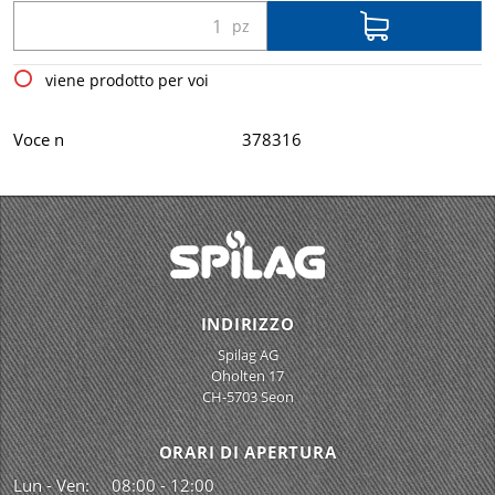
viene prodotto per voi
Voce n
378316
INDIRIZZO
Spilag AG
Oholten 17
CH-5703 Seon
ORARI DI APERTURA
Lun - Ven:
08:00 - 12:00