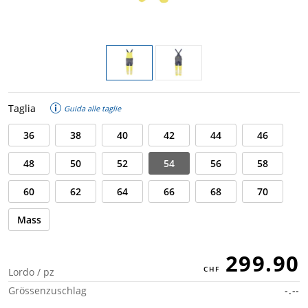
Taglia
Guida alle taglie
36
38
40
42
44
46
48
50
52
54
56
58
60
62
64
66
68
70
Mass
299.90
Lordo / pz
Grössenzuschlag
-.--