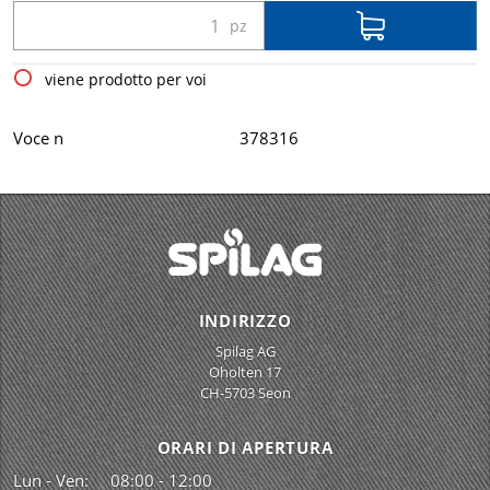
viene prodotto per voi
Voce n
378316
INDIRIZZO
Spilag AG
Oholten 17
CH-5703 Seon
ORARI DI APERTURA
Lun - Ven:
08:00 - 12:00