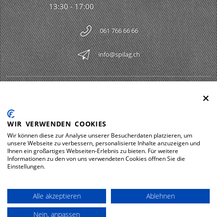
13:30 - 17:00
061 766 66 66
info@spilag.ch
SPILAG AG
Togg
LEGAL
Togg
WIR VERWENDEN COOKIES
DOWNLOADS
Wir können diese zur Analyse unserer Besucherdaten platzieren, um
Togg
unsere Webseite zu verbessern, personalisierte Inhalte anzuzeigen und
Ihnen ein großartiges Webseiten-Erlebnis zu bieten. Für weitere
Informationen zu den von uns verwendeten Cookies öffnen Sie die
Einstellungen.
Impressum
Protezione dei dati
Alle akzeptieren
Ablehnen
© 2026 Spilag AG
Nein, anpassen
powered by polynorm