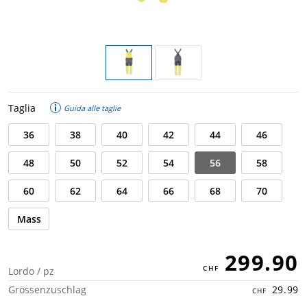
Taglia
Guida alle taglie
36
38
40
42
44
46
48
50
52
54
56
58
60
62
64
66
68
70
Mass
299.90
Lordo / pz
Grössenzuschlag
29.99