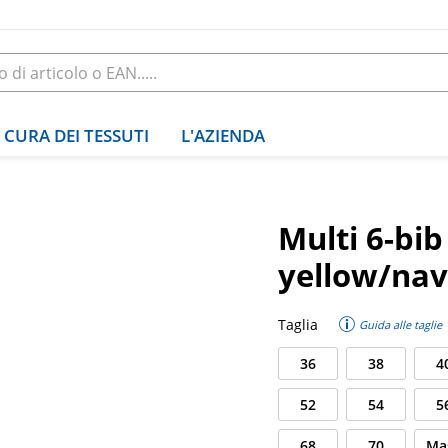
CURA DEI TESSUTI
L'AZIENDA
Multi 6-bi
yellow/nav
Taglia
Guida alle taglie
36
38
4
52
54
5
68
70
Ma