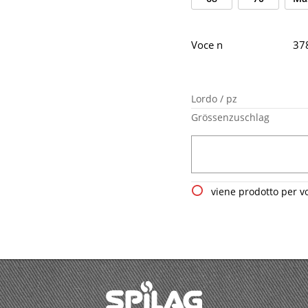
Voce n
37
Lordo / pz
Grössenzuschlag
viene prodotto per v