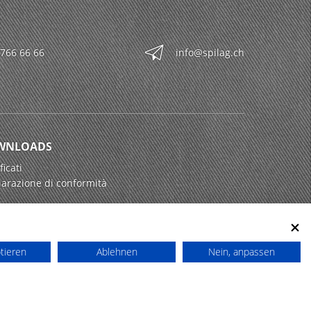
 766 66 66
info@spilag.ch
WNLOADS
ficati
iarazione di conformità
ptieren
Ablehnen
Nein, anpassen
powered by polynorm