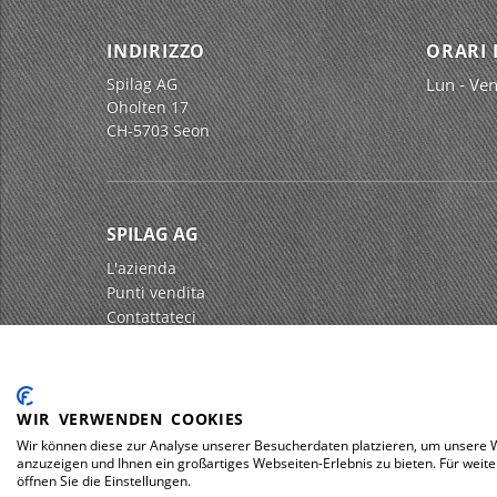
INDIRIZZO
ORARI 
Spilag AG
Lun - Ven
Oholten 17
CH-5703 Seon
SPILAG AG
L'azienda
Punti vendita
Contattateci
Impressum
Protezione dei dati
WIR VERWENDEN COOKIES
Wir können diese zur Analyse unserer Besucherdaten platzieren, um unsere We
anzuzeigen und Ihnen ein großartiges Webseiten-Erlebnis zu bieten. Für wei
© 2026 Spilag AG
öffnen Sie die Einstellungen.