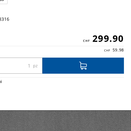
8316
299.90
59.98
oi