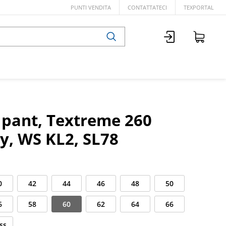
PUNTI VENDITA
CONTATTATECI
TEXPORTAL
b pant, Textreme 260
y, WS KL2, SL78
0
42
44
46
48
50
6
58
60
62
64
66
ss