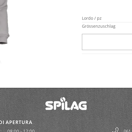
Lordo / pz
Grössenzuschlag
DI APERTURA
:
08:00 - 12:00
061