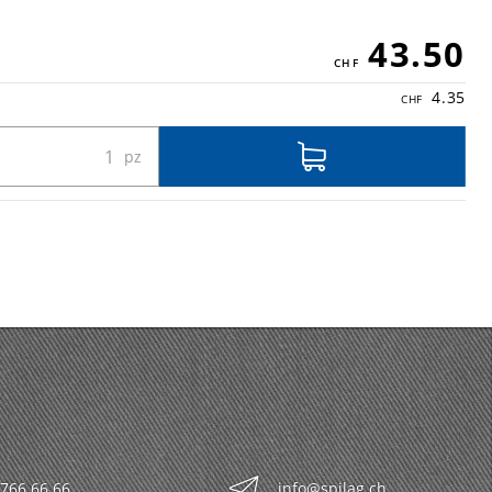
43.50
4.35
 766 66 66
info@spilag.ch