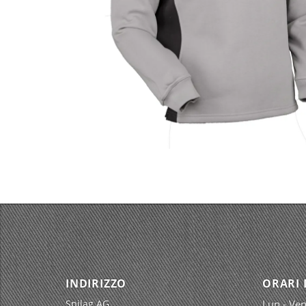
INDIRIZZO
ORARI 
Spilag AG
Lun - Ven