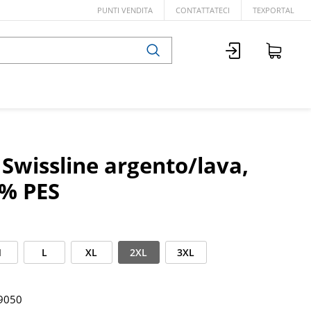
PUNTI VENDITA
CONTATTATECI
TEXPORTAL
 Swissline argento/lava,
% PES
M
L
XL
2XL
3XL
9050