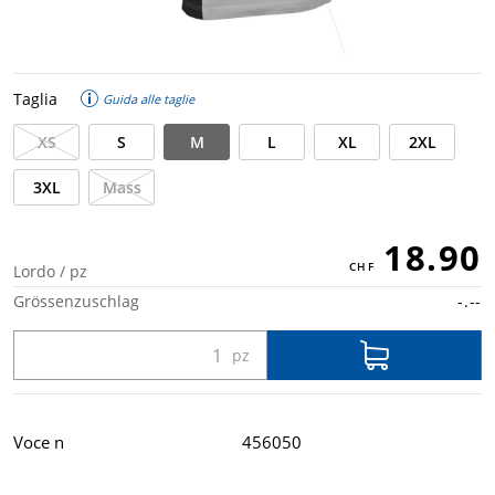
Taglia
Guida alle taglie
XS
S
M
L
XL
2XL
3XL
Mass
18.90
Lordo / pz
Grössenzuschlag
-.--
Voce n
456050