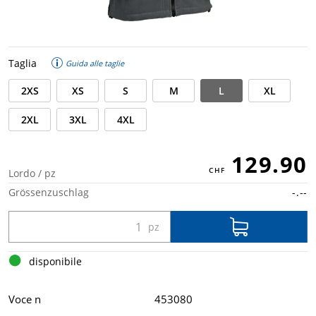
Taglia
Guida alle taglie
2XS
XS
S
M
L
XL
2XL
3XL
4XL
129.90
Lordo / pz
Grössenzuschlag
-.--
disponibile
Voce n
453080