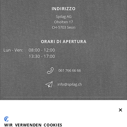
INDIRIZZO
Spilag AG
Oholten 17
CH-5703 Seon
ORARI DI APERTURA
Lun - Ven:
08:00 - 12:00
13:30 - 17:00
061 766 66 66
info@spilag.ch
SPILAG AG
Togg
LEGAL
Togg
WIR VERWENDEN COOKIES