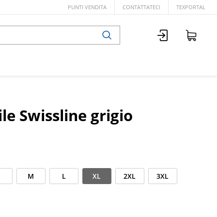
PUNTI VENDITA
CONTATTATECI
TEXPORTAL
ile Swissline grigio
M
L
XL
2XL
3XL