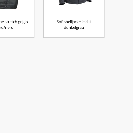
ine stretch grigio
Softshelljacke leicht
ro/nero
dunkelgrau