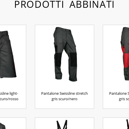
PRODOTTI ABBINATI
line light-
Pantalone Swissline stretch
Pantalone S
scuro/rosso
gris scuro/nero
gris 