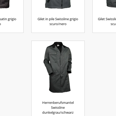
satin grigio
Gilet in pile Swissline grigio
Gilet Swissl
o
scuro/nero
scu
Herrenberufsmantel
Swissline
dunkelgrau/schwarz