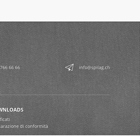
 766 66 66
info@spilag.ch
WNLOADS
ficati
iarazione di conformità