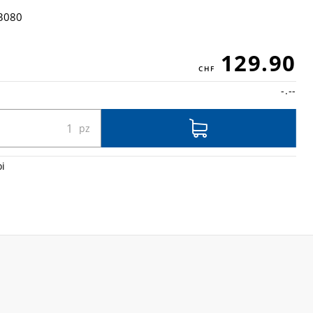
3080
129.90
-.--
oi