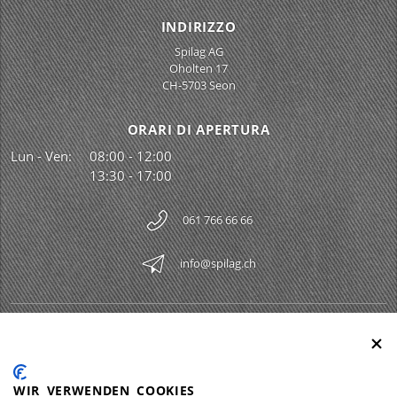
INDIRIZZO
Spilag AG
Oholten 17
CH-5703 Seon
ORARI DI APERTURA
Lun - Ven:
08:00 - 12:00
13:30 - 17:00
061 766 66 66
info@spilag.ch
SPILAG AG
Togg
LEGAL
Togg
WIR VERWENDEN COOKIES