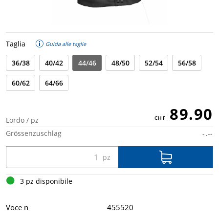
Taglia
Guida alle taglie
36/38
40/42
44/46
48/50
52/54
56/58
60/62
64/66
89.90
Lordo / pz
Grössenzuschlag
-.--
3 pz disponibile
Voce n
455520