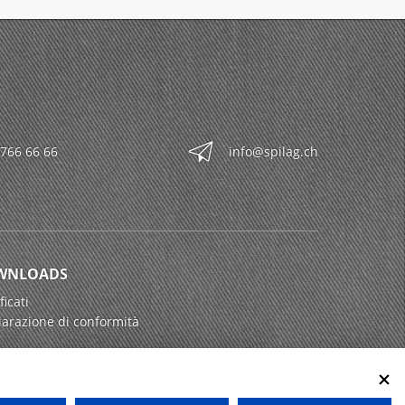
 766 66 66
info@spilag.ch
WNLOADS
ficati
iarazione di conformità