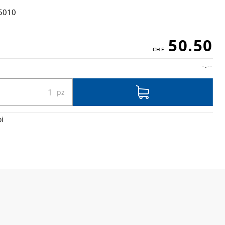
5010
50.50
-.--
oi