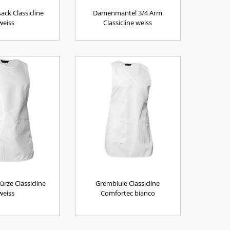
ck Classicline
Damenmantel 3/4 Arm
weiss
Classicline weiss
rze Classicline
Grembiule Classicline
weiss
Comfortec bianco