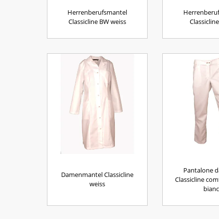
Herrenberufsmantel
Herrenberu
Classicline BW weiss
Classiclin
Pantalone 
Damenmantel Classicline
Classicline com
weiss
bian