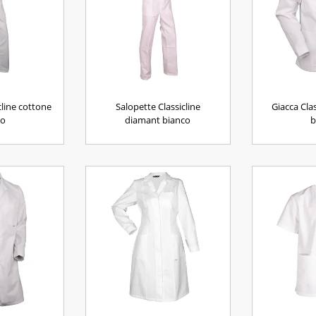
cline cottone
Salopette Classicline
Giacca Cla
co
diamant bianco
b