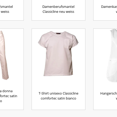
fsmantel
Damenberufsmantel
Damenkasa
e weiss
Classicline neu weiss
da donna
T-Shirt unisexo Classicline
Hangerschü
fortec satin
comfortec satin bianco
co