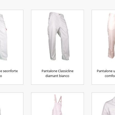
ne seonforte
Pantalone Classicline
Pantalone u
co
diamant bianco
comfor