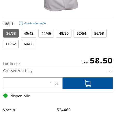
Taglia
Guida alle taglie
36/38
40/42
44/46
48/50
52/54
56/58
60/62
64/66
58.50
Lordo / pz
Grössenzuschlag
-.--
disponibile
Voce n
524460