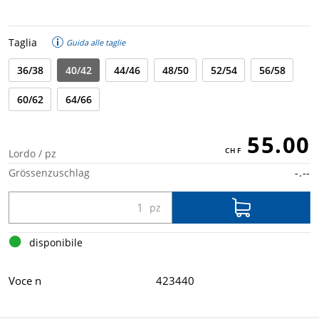
Taglia
Guida alle taglie
36/38
40/42
44/46
48/50
52/54
56/58
60/62
64/66
55.00
Lordo / pz
Grössenzuschlag
-.--
disponibile
Voce n
423440