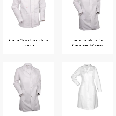
Giacca Classicline cottone
Herrenberufsmantel
bianco
Classicline BW weiss