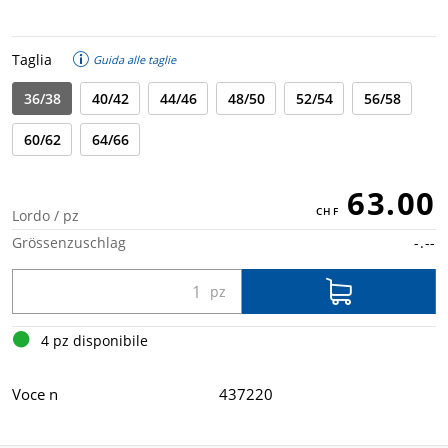
Taglia
Guida alle taglie
36/38
40/42
44/46
48/50
52/54
56/58
60/62
64/66
63.00
Lordo / pz
Grössenzuschlag
-.--
4 pz disponibile
Voce n
437220