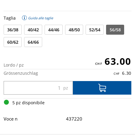
Taglia
Guida alle taglie
36/38
40/42
44/46
48/50
52/54
56/58
60/62
64/66
63.00
Lordo / pz
Grössenzuschlag
6.30
5 pz disponibile
Voce n
437220