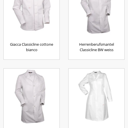
Giacca Classicline cottone
Herrenberufsmantel
bianco
Classicline BW weiss